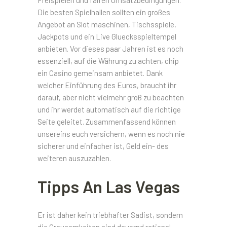
Freispielen und fairen Umsatzbedingungen.
Die besten Spielhallen sollten ein großes
Angebot an Slot maschinen, Tischsspiele,
Jackpots und ein Live Gluecksspieltempel
anbieten. Vor dieses paar Jahren ist es noch
essenziell, auf die Währung zu achten, chip
ein Casino gemeinsam anbietet. Dank
welcher Einführung des Euros, braucht ihr
darauf, aber nicht vielmehr groß zu beachten
und ihr werdet automatisch auf die richtige
Seite geleitet. Zusammenfassend können
unsereins euch versichern, wenn es noch nie
sicherer und einfacher ist, Geld ein- des
weiteren auszuzahlen.
Tipps An Las Vegas
Er ist daher kein triebhafter Sadist, sondern