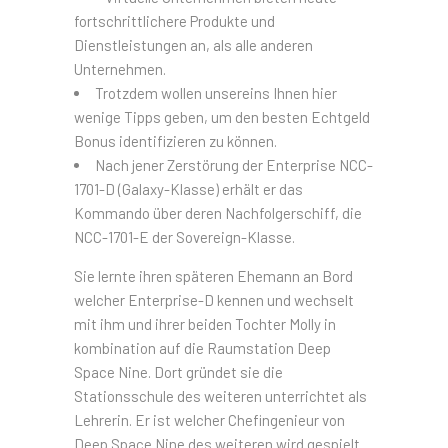
fortschrittlichere Produkte und
Dienstleistungen an, als alle anderen
Unternehmen.
Trotzdem wollen unsereins Ihnen hier
wenige Tipps geben, um den besten Echtgeld
Bonus identifizieren zu können.
Nach jener Zerstörung der Enterprise NCC-
1701-D (Galaxy-Klasse) erhält er das
Kommando über deren Nachfolgerschiff, die
NCC-1701-E der Sovereign-Klasse.
Sie lernte ihren späteren Ehemann an Bord
welcher Enterprise-D kennen und wechselt
mit ihm und ihrer beiden Tochter Molly in
kombination auf die Raumstation Deep
Space Nine. Dort gründet sie die
Stationsschule des weiteren unterrichtet als
Lehrerin. Er ist welcher Chefingenieur von
Deep Space Nine des weiteren wird gespielt