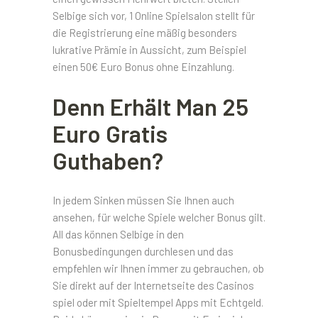
Selbige sich vor, 1 Online Spielsalon stellt für
die Registrierung eine mäßig besonders
lukrative Prämie in Aussicht, zum Beispiel
einen 50€ Euro Bonus ohne Einzahlung.
Denn Erhält Man 25
Euro Gratis
Guthaben?
In jedem Sinken müssen Sie Ihnen auch
ansehen, für welche Spiele welcher Bonus gilt.
All das können Selbige in den
Bonusbedingungen durchlesen und das
empfehlen wir Ihnen immer zu gebrauchen, ob
Sie direkt auf der Internetseite des Casinos
spiel oder mit Spieltempel Apps mit Echtgeld.