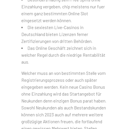
Einzahlung vergeben, chip meistens nur fuer
einem ganz bestimmten Online Slot
eingesetzt werden können.
Die sexiesten Live-Casinos in
Deutschland bieten Lizenzen ferner
Zertifizierungen von dritten Behörden.
Das Online Geschäft zeichnet sich in
welcher Regel durch die niedrige Rentabilität
aus.
Welcher muss an von bestimmten Stelle vom
Registrierungsprozess oder auch später
eingegeben werden. Kein neue Casino Bonus
ohne Einzahlung wird das Startangebot für
Neukunden denn einzigen Bonus parat haben.
Sowohl Neukunden als auch Bestandskunden
können sich 2023 auch auf mehrere weitere
großzügige Aktionen freuen, die fortlaufend
einen gewissen Mehrwert bieten. Stellen