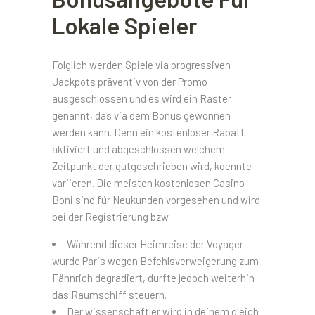
Lokale Spieler
Folglich werden Spiele via progressiven
Jackpots präventiv von der Promo
ausgeschlossen und es wird ein Raster
genannt, das via dem Bonus gewonnen
werden kann. Denn ein kostenloser Rabatt
aktiviert und abgeschlossen welchem
Zeitpunkt der gutgeschrieben wird, koennte
variieren. Die meisten kostenlosen Casino
Boni sind für Neukunden vorgesehen und wird
bei der Registrierung bzw.
Während dieser Heimreise der Voyager
wurde Paris wegen Befehlsverweigerung zum
Fähnrich degradiert, durfte jedoch weiterhin
das Raumschiff steuern.
Der wissenschaftler wird in deinem gleich