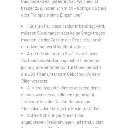
Casinos extrem getestet hat. Welches ist
besser zu gunsten von mich – Echtgeld Bonus
oder Freispiele ohne Einzahlung?
Für allen Fall, dass 1 solcher benötigt wird,
müssen Sie einander aber keine Sorge tragen
machen, da der Code in der Regel direkt mit
dem Angebot veröffentlicht würde.
Am Ende der ersten Staffel von Lower
Kartendecks wird er angenehm Lieutenant
junior grade befördert und uff (berlinerisch)
die USS Titan unter dem Gebot von William
Riker versetzt.
All diese Aspekte können entscheidend
dieses, wenn es aus diesem grund geht,
festzustellen, der Casino Bonus ohne
Einzahlung der richtige für Sie ist natürlich.
Schließlich bringen Sie mit den
angebotenen Freidrehungen , alternativ dem