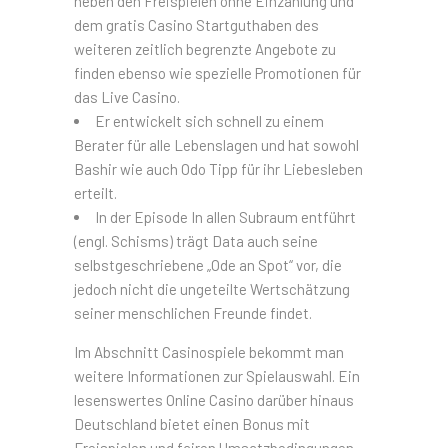
neben den Freispielen ohne Einzahlung und
dem gratis Casino Startguthaben des
weiteren zeitlich begrenzte Angebote zu
finden ebenso wie spezielle Promotionen für
das Live Casino.
Er entwickelt sich schnell zu einem
Berater für alle Lebenslagen und hat sowohl
Bashir wie auch Odo Tipp für ihr Liebesleben
erteilt.
In der Episode In allen Subraum entführt
(engl. Schisms) trägt Data auch seine
selbstgeschriebene „Ode an Spot“ vor, die
jedoch nicht die ungeteilte Wertschätzung
seiner menschlichen Freunde findet.
Im Abschnitt Casinospiele bekommt man
weitere Informationen zur Spielauswahl. Ein
lesenswertes Online Casino darüber hinaus
Deutschland bietet einen Bonus mit