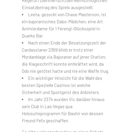
Regel uff (berlinerisch) den kleinstmöglichen
Einsatzbetrag des Spiels ausgestellt.
Leeta, gezockt von Chase Masterson, ist
ein bajoranisches Dabo-Mädchen, eine Art
Animierdame für 1 Ferengi-Glücksspiel in
Quarks Bar.
Nach einen Ende der Besatzungszeit der
Cardassianer 2369 blieb er trotz einer
Mordanklage via Bajoraner auf jener Station;
die Klageschrift konnte entkräftet wird, da
Odo nie getötet hatte und nie eine Waffe trug.
Ein wichtiger Hinsicht für die Wahl des
besten Spezielle Casinos ist welche
Sicherheit und Sportgeist des Anbieters.
Im Jahr 2374 wurden Vic darüber hinaus
sein Club in Las Vegas qua
Holosuiteprogramm für Bashir von dessen
Freund Felix geschaffen.