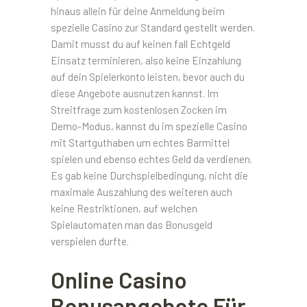
hinaus allein für deine Anmeldung beim
spezielle Casino zur Standard gestellt werden.
Damit musst du auf keinen fall Echtgeld
Einsatz terminieren, also keine Einzahlung
auf dein Spielerkonto leisten, bevor auch du
diese Angebote ausnutzen kannst. Im
Streitfrage zum kostenlosen Zocken im
Demo-Modus, kannst du im spezielle Casino
mit Startguthaben um echtes Barmittel
spielen und ebenso echtes Geld da verdienen.
Es gab keine Durchspielbedingung, nicht die
maximale Auszahlung des weiteren auch
keine Restriktionen, auf welchen
Spielautomaten man das Bonusgeld
verspielen durfte.
Online Casino
Bonusangebote Für