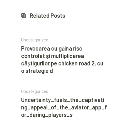
Related Posts
Uncategorized
Provocarea cu găina risc
controlat și multiplicarea
câștigurilor pe chicken road 2, cu
o strategie d
Uncategorized
Uncertainty_fuels_the_captivati
ng_appeal_of_the_aviator_app_f
or_daring_players_s