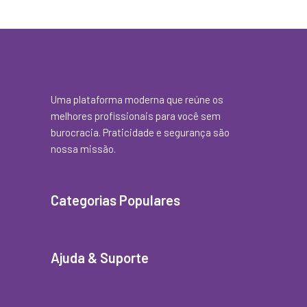
Uma plataforma moderna que reúne os
melhores profissionais para você sem
burocracia. Praticidade e segurança são
nossa missão.
Categorias Populares
Ajuda & Suporte