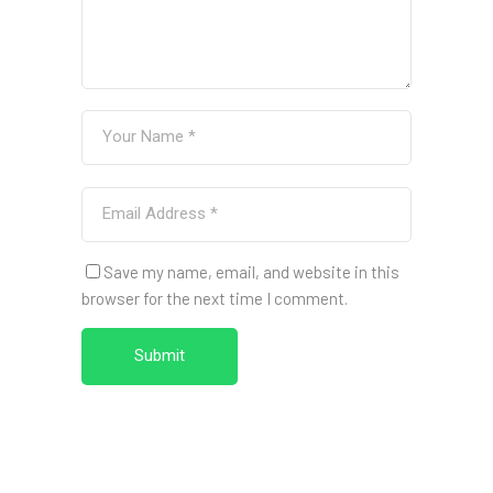
Save my name, email, and website in this
browser for the next time I comment.
Submit