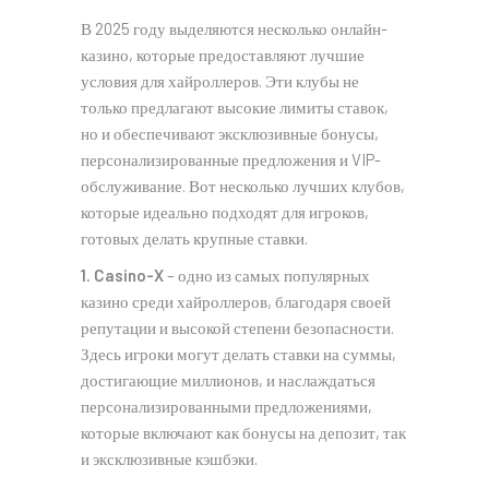
В 2025 году выделяются несколько онлайн-
казино, которые предоставляют лучшие
условия для хайроллеров. Эти клубы не
только предлагают высокие лимиты ставок,
но и обеспечивают эксклюзивные бонусы,
персонализированные предложения и VIP-
обслуживание. Вот несколько лучших клубов,
которые идеально подходят для игроков,
готовых делать крупные ставки.
1. Casino-X
– одно из самых популярных
казино среди хайроллеров, благодаря своей
репутации и высокой степени безопасности.
Здесь игроки могут делать ставки на суммы,
достигающие миллионов, и наслаждаться
персонализированными предложениями,
которые включают как бонусы на депозит, так
и эксклюзивные кэшбэки.