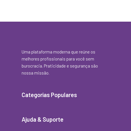
Uma plataforma moderna que reúne os
melhores profissionais para você sem
burocracia. Praticidade e segurança são
nossa missão.
Categorias Populares
Ajuda & Suporte