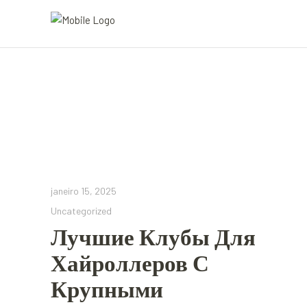
janeiro 15, 2025
Uncategorized
Лучшие Клубы Для
Хайроллеров С
Крупными