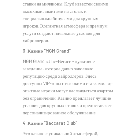
ставки на миллионы. Клуб известен своими
высокими лимитами на столах и
специальными бонусами для крупных
игроков. Элегантная атмосфера и премиум-
услуги создают идеальные условия для
хайроллеров.
3. Казино “MGM Grand”
MGM Grand в Лас-Вегасе – культовое
заведение, которое давно завоевало
репутацию среди хайроллеров. Здесь
доступны VIP-зоны с высокими ставками, где
опытные игроки могут наслаждаться азартом
без ограничений. Казино предлагает лучшие
условия для крупных ставок и предоставляет
персонализированное обслуживание.
4. Казино “Baccarat Club”
Это казино с уникальной атмосферой,