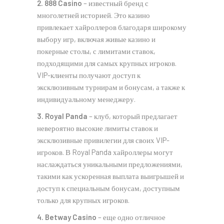
2. 888 Casino
– известный бренд с
многолетней историей. Это казино
привлекает хайроллеров благодаря широкому
выбору игр, включая живые казино и
покерные столы, с лимитами ставок,
подходящими для самых крупных игроков.
VIP-клиенты получают доступ к
эксклюзивным турнирам и бонусам, а также к
индивидуальному менеджеру.
3. Royal Panda
– клуб, который предлагает
невероятно высокие лимиты ставок и
эксклюзивные привилегии для своих VIP-
игроков. В Royal Panda хайроллеры могут
наслаждаться уникальными предложениями,
такими как ускоренная выплата выигрышей и
доступ к специальным бонусам, доступным
только для крупных игроков.
4. Betway Casino
– еще одно отличное