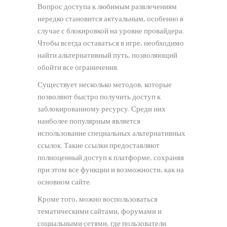
Вопрос доступа к любимым развлечениям
нередко становится актуальным, особенно в
случае с блокировкой на уровне провайдера.
Чтобы всегда оставаться в игре, необходимо
найти альтернативный путь, позволяющий
обойти все ограничения.
Существует несколько методов, которые
позволяют быстро получить доступ к
заблокированному ресурсу. Среди них
наиболее популярным является
использование специальных альтернативных
ссылок. Такие ссылки предоставляют
полноценный доступ к платформе, сохраняя
при этом все функции и возможности, как на
основном сайте.
Кроме того, можно воспользоваться
тематическими сайтами, форумами и
социальными сетями, где пользователи