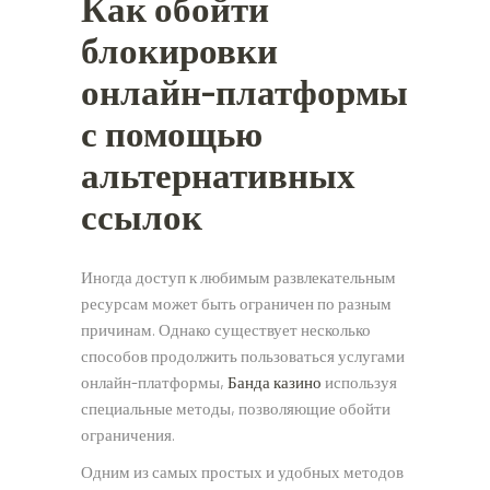
Как обойти
блокировки
онлайн-платформы
с помощью
альтернативных
ссылок
Иногда доступ к любимым развлекательным
ресурсам может быть ограничен по разным
причинам. Однако существует несколько
способов продолжить пользоваться услугами
онлайн-платформы,
Банда казино
используя
специальные методы, позволяющие обойти
ограничения.
Одним из самых простых и удобных методов