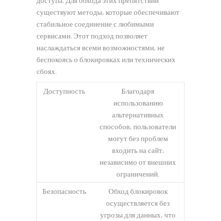
доступа. Для обхода этих препятствий
существуют методы, которые обеспечивают
стабильное соединение с любимыми
сервисами. Этот подход позволяет
наслаждаться всеми возможностями, не
беспокоясь о блокировках или технических
сбоях.
Доступность
Благодаря
использованию
альтернативных
способов, пользователи
могут без проблем
входить на сайт,
независимо от внешних
ограничений.
Безопасность
Обход блокировок
осуществляется без
угрозы для данных, что