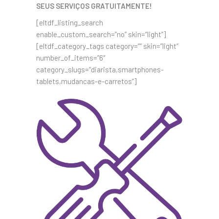
SEUS SERVIÇOS GRATUITAMENTE!
[eltdf_listing_search
enable_custom_search=”no” skin=”light”]
[eltdf_category_tags category=”” skin=”light”
number_of_items=”6″
category_slugs=”diarista,smartphones-
tablets,mudancas-e-carretos”]