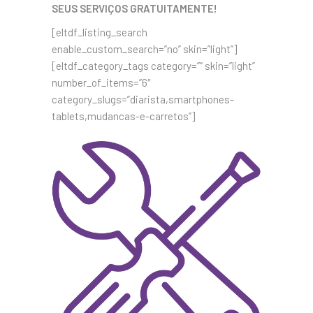
SEUS SERVIÇOS GRATUITAMENTE!
[eltdf_listing_search
enable_custom_search=”no” skin=”light”]
[eltdf_category_tags category=”” skin=”light”
number_of_items=”6″
category_slugs=”diarista,smartphones-
tablets,mudancas-e-carretos”]