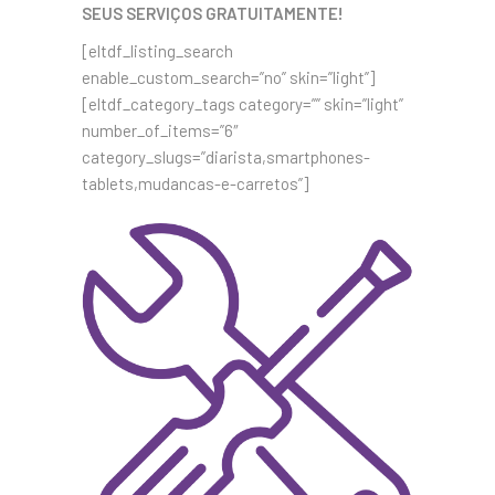
SEUS SERVIÇOS GRATUITAMENTE!
[eltdf_listing_search
enable_custom_search=”no” skin=”light”]
[eltdf_category_tags category=”” skin=”light”
number_of_items=”6″
category_slugs=”diarista,smartphones-
tablets,mudancas-e-carretos”]