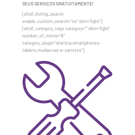
SEUS SERVIÇOS GRATUITAMENTE!
[eltdf_listing_search
enable_custom_search=”no” skin=”light”]
[eltdf_category_tags category=”” skin=”light”
number_of_items=”6″
category_slugs=”diarista,smartphones-
tablets,mudancas-e-carretos”]