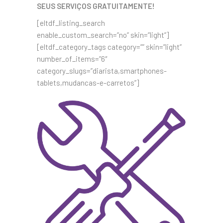
SEUS SERVIÇOS GRATUITAMENTE!
[eltdf_listing_search
enable_custom_search=”no” skin=”light”]
[eltdf_category_tags category=”” skin=”light”
number_of_items=”6″
category_slugs=”diarista,smartphones-
tablets,mudancas-e-carretos”]