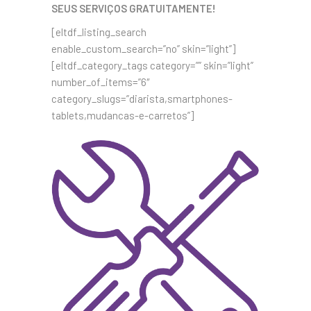
SEUS SERVIÇOS GRATUITAMENTE!
[eltdf_listing_search
enable_custom_search=”no” skin=”light”]
[eltdf_category_tags category=”” skin=”light”
number_of_items=”6″
category_slugs=”diarista,smartphones-
tablets,mudancas-e-carretos”]