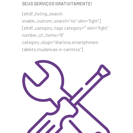
SEUS SERVIÇOS GRATUITAMENTE!
[eltdf_listing_search
enable_custom_search=”no” skin=”light”]
[eltdf_category_tags category=”” skin=”light”
number_of_items=”6″
category_slugs=”diarista,smartphones-
tablets,mudancas-e-carretos”]