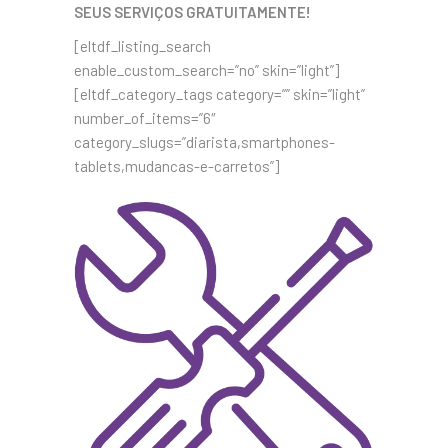
SEUS SERVIÇOS GRATUITAMENTE!
[eltdf_listing_search
enable_custom_search=”no” skin=”light”]
[eltdf_category_tags category=”” skin=”light”
number_of_items=”6″
category_slugs=”diarista,smartphones-
tablets,mudancas-e-carretos”]