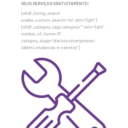
SEUS SERVIÇOS GRATUITAMENTE!
[eltdf_listing_search
enable_custom_search=”no” skin=”light”]
[eltdf_category_tags category=”” skin=”light”
number_of_items=”6″
category_slugs=”diarista,smartphones-
tablets,mudancas-e-carretos”]