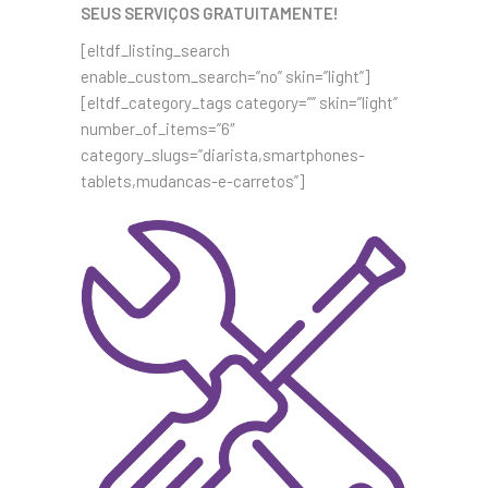
SEUS SERVIÇOS GRATUITAMENTE!
[eltdf_listing_search
enable_custom_search=”no” skin=”light”]
[eltdf_category_tags category=”” skin=”light”
number_of_items=”6″
category_slugs=”diarista,smartphones-
tablets,mudancas-e-carretos”]