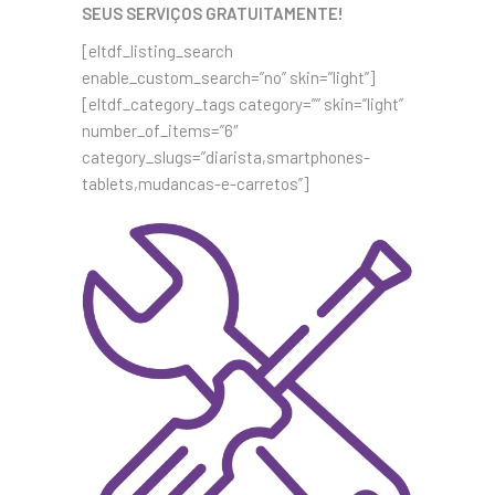
SEUS SERVIÇOS GRATUITAMENTE!
[eltdf_listing_search
enable_custom_search=”no” skin=”light”]
[eltdf_category_tags category=”” skin=”light”
number_of_items=”6″
category_slugs=”diarista,smartphones-
tablets,mudancas-e-carretos”]