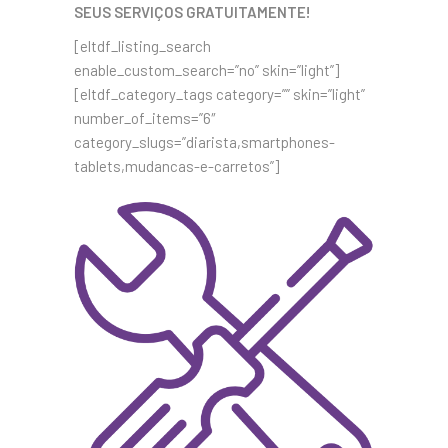
SEUS SERVIÇOS GRATUITAMENTE!
[eltdf_listing_search
enable_custom_search=”no” skin=”light”]
[eltdf_category_tags category=”” skin=”light”
number_of_items=”6″
category_slugs=”diarista,smartphones-
tablets,mudancas-e-carretos”]