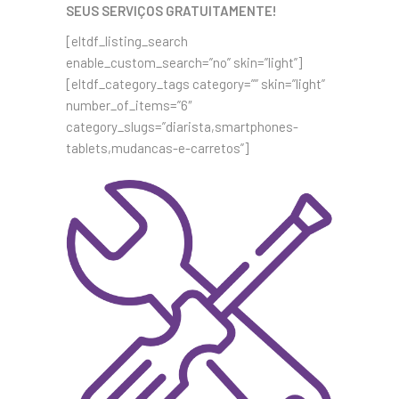
SEUS SERVIÇOS GRATUITAMENTE!
[eltdf_listing_search
enable_custom_search=”no” skin=”light”]
[eltdf_category_tags category=”” skin=”light”
number_of_items=”6″
category_slugs=”diarista,smartphones-
tablets,mudancas-e-carretos”]