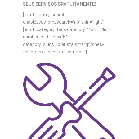
SEUS SERVIÇOS GRATUITAMENTE!
[eltdf_listing_search
enable_custom_search=”no” skin=”light”]
[eltdf_category_tags category=”” skin=”light”
number_of_items=”6″
category_slugs=”diarista,smartphones-
tablets,mudancas-e-carretos”]