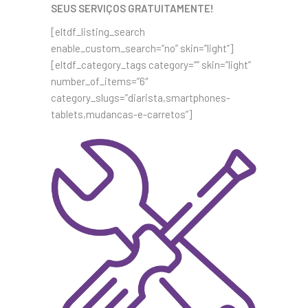
SEUS SERVIÇOS GRATUITAMENTE!
[eltdf_listing_search
enable_custom_search=”no” skin=”light”]
[eltdf_category_tags category=”” skin=”light”
number_of_items=”6″
category_slugs=”diarista,smartphones-
tablets,mudancas-e-carretos”]