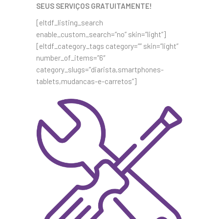
SEUS SERVIÇOS GRATUITAMENTE!
[eltdf_listing_search
enable_custom_search=”no” skin=”light”]
[eltdf_category_tags category=”” skin=”light”
number_of_items=”6″
category_slugs=”diarista,smartphones-
tablets,mudancas-e-carretos”]