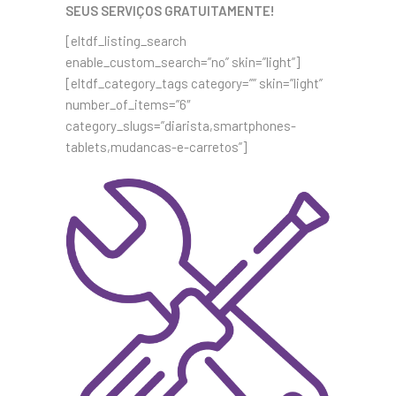
SEUS SERVIÇOS GRATUITAMENTE!
[eltdf_listing_search
enable_custom_search=”no” skin=”light”]
[eltdf_category_tags category=”” skin=”light”
number_of_items=”6″
category_slugs=”diarista,smartphones-
tablets,mudancas-e-carretos”]