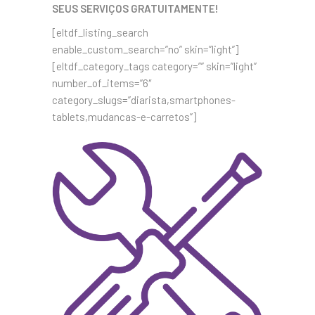
SEUS SERVIÇOS GRATUITAMENTE!
[eltdf_listing_search
enable_custom_search=”no” skin=”light”]
[eltdf_category_tags category=”” skin=”light”
number_of_items=”6″
category_slugs=”diarista,smartphones-
tablets,mudancas-e-carretos”]