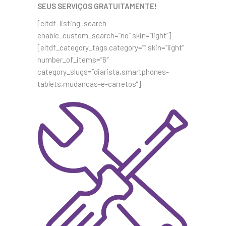
SEUS SERVIÇOS GRATUITAMENTE!
[eltdf_listing_search
enable_custom_search=”no” skin=”light”]
[eltdf_category_tags category=”” skin=”light”
number_of_items=”6″
category_slugs=”diarista,smartphones-
tablets,mudancas-e-carretos”]