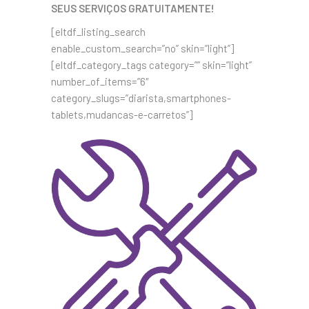
SEUS SERVIÇOS GRATUITAMENTE!
[eltdf_listing_search
enable_custom_search=”no” skin=”light”]
[eltdf_category_tags category=”” skin=”light”
number_of_items=”6″
category_slugs=”diarista,smartphones-
tablets,mudancas-e-carretos”]