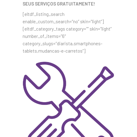
SEUS SERVIÇOS GRATUITAMENTE!
[eltdf_listing_search
enable_custom_search=”no” skin=”light”]
[eltdf_category_tags category=”” skin=”light”
number_of_items=”6″
category_slugs=”diarista,smartphones-
tablets,mudancas-e-carretos”]