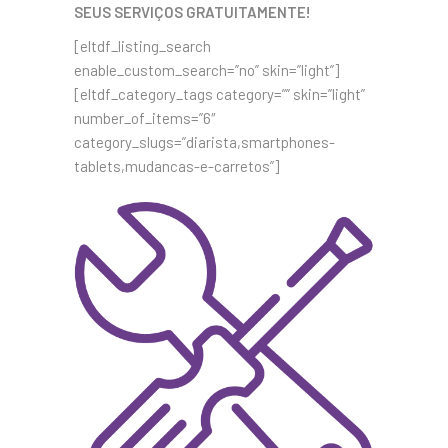
SEUS SERVIÇOS GRATUITAMENTE!
[eltdf_listing_search
enable_custom_search=”no” skin=”light”]
[eltdf_category_tags category=”” skin=”light”
number_of_items=”6″
category_slugs=”diarista,smartphones-
tablets,mudancas-e-carretos”]