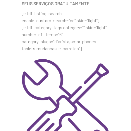
SEUS SERVIÇOS GRATUITAMENTE!
[eltdf_listing_search
enable_custom_search=”no” skin=”light”]
[eltdf_category_tags category=”” skin=”light”
number_of_items=”6″
category_slugs=”diarista,smartphones-
tablets,mudancas-e-carretos”]