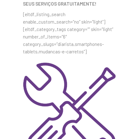
SEUS SERVIÇOS GRATUITAMENTE!
[eltdf_listing_search
enable_custom_search=”no” skin=”light”]
[eltdf_category_tags category=”” skin=”light”
number_of_items=”6″
category_slugs=”diarista,smartphones-
tablets,mudancas-e-carretos”]