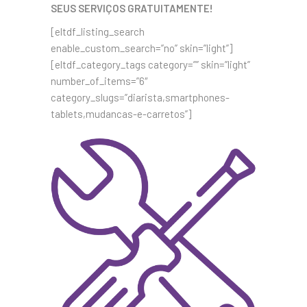
SEUS SERVIÇOS GRATUITAMENTE!
[eltdf_listing_search
enable_custom_search=”no” skin=”light”]
[eltdf_category_tags category=”” skin=”light”
number_of_items=”6″
category_slugs=”diarista,smartphones-
tablets,mudancas-e-carretos”]