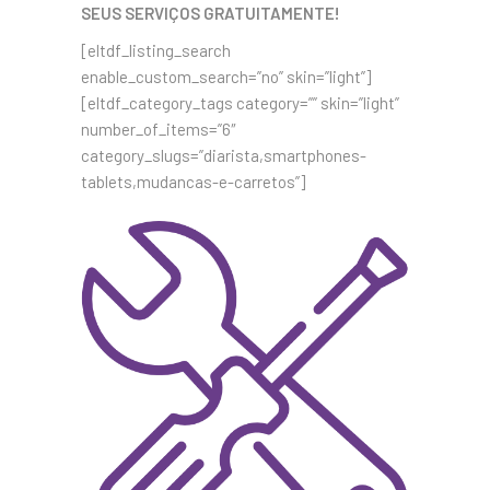
SEUS SERVIÇOS GRATUITAMENTE!
[eltdf_listing_search
enable_custom_search=”no” skin=”light”]
[eltdf_category_tags category=”” skin=”light”
number_of_items=”6″
category_slugs=”diarista,smartphones-
tablets,mudancas-e-carretos”]