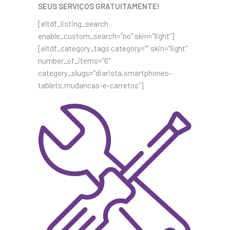
SEUS SERVIÇOS GRATUITAMENTE!
[eltdf_listing_search
enable_custom_search=”no” skin=”light”]
[eltdf_category_tags category=”” skin=”light”
number_of_items=”6″
category_slugs=”diarista,smartphones-
tablets,mudancas-e-carretos”]