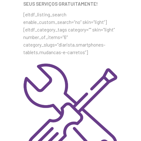
SEUS SERVIÇOS GRATUITAMENTE!
[eltdf_listing_search
enable_custom_search=”no” skin=”light”]
[eltdf_category_tags category=”” skin=”light”
number_of_items=”6″
category_slugs=”diarista,smartphones-
tablets,mudancas-e-carretos”]