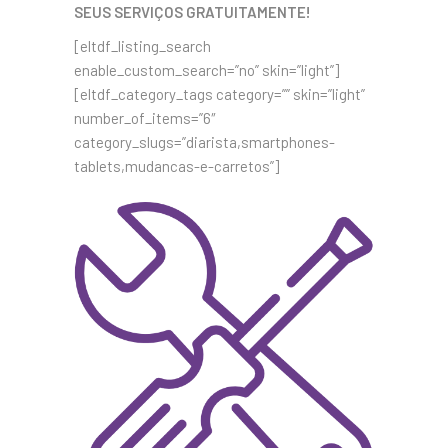
SEUS SERVIÇOS GRATUITAMENTE!
[eltdf_listing_search
enable_custom_search=”no” skin=”light”]
[eltdf_category_tags category=”” skin=”light”
number_of_items=”6″
category_slugs=”diarista,smartphones-
tablets,mudancas-e-carretos”]