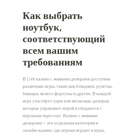
Как выбрать
ноутбук,
соответствующий
всем вашим
требованиям
В Live казино с живыми дилерами доступны
различные игры, такие как блэкджек, рулетка,
баккара, колесо фортуны и другие. В каждой
игре участвует один или несколько дилеров,
которые управляют игрой и общаются с
игроками через чат. Казино с живыми
дилерами — это отдельная категория в
онлайн-казино, где игроки играют в игры,