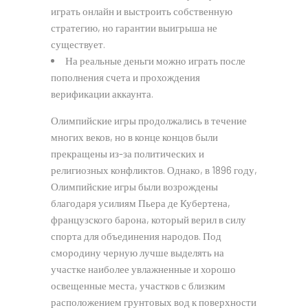
играть онлайн и выстроить собственную
стратегию, но гарантии выигрыша не
существует.
На реальные деньги можно играть после
пополнения счета и прохождения
верификации аккаунта.
Олимпийские игры продолжались в течение
многих веков, но в конце концов были
прекращены из-за политических и
религиозных конфликтов. Однако, в 1896 году,
Олимпийские игры были возрождены
благодаря усилиям Пьера де Кубертена,
французского барона, который верил в силу
спорта для объединения народов. Под
смородину черную лучше выделять на
участке наиболее увлажненные и хорошо
освещенные места, участков с близким
расположением грунтовых вод к поверхности