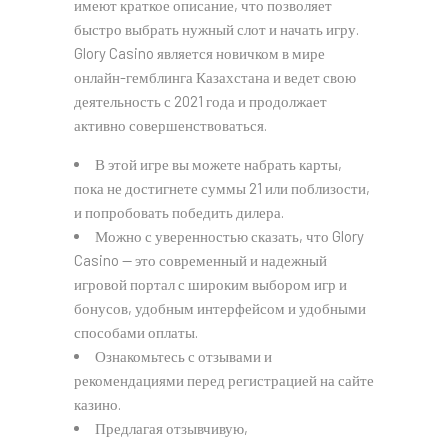
имеют краткое описание, что позволяет
быстро выбрать нужный слот и начать игру.
Glory Casino является новичком в мире
онлайн-гемблинга Казахстана и ведет свою
деятельность с 2021 года и продолжает
активно совершенствоваться.
В этой игре вы можете набрать карты,
пока не достигнете суммы 21 или поблизости,
и попробовать победить дилера.
Можно с уверенностью сказать, что Glory
Casino — это современный и надежный
игровой портал с широким выбором игр и
бонусов, удобным интерфейсом и удобными
способами оплаты.
Ознакомьтесь с отзывами и
рекомендациями перед регистрацией на сайте
казино.
Предлагая отзывчивую,