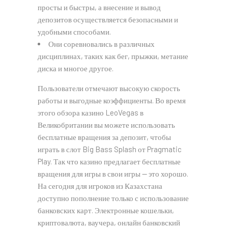
просты и быстры, а внесение и вывод
депозитов осуществляется безопасными и
удобными способами.
Они соревновались в различных
дисциплинах, таких как бег, прыжки, метание
диска и многое другое.
Пользователи отмечают высокую скорость
работы и выгодные коэффициенты. Во время
этого обзора казино LeoVegas в
Великобритании вы можете использовать
бесплатные вращения за депозит, чтобы
играть в слот Big Bass Splash от Pragmatic
Play. Так что казино предлагает бесплатные
вращения для игры в свои игры — это хорошо.
На сегодня для игроков из Казахстана
доступно пополнение только с использование
банковских карт. Электронные кошельки,
криптовалюта, ваучера, онлайн банковский