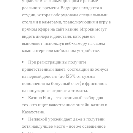
управляемые живым дилером в режиме
реального времени. Ведущие находятся в
студии, которая оборудована специальными
столами и камерами, транслирующими игру в
прямом эфире на сайт казино. Игроки могут
видеть дилера и действия, которые он
выполняет, используя веб-камеру на своем
компьютере или мобильном устройстве.
При регистрации вы получите
приветственный пакет, состоящий из бонуса
на первый депозит (до 125% от суммы
пополнения на бонусный счет) и фриспинов
на популярные игровые автоматы.
Казино Glory – это отличный выбор для
тех, кто ищет качественное онлайн-казино в
Казахстане.
Неплохой урожай дает даже в полутени,
хотя наилучшее место – все же освещенное.