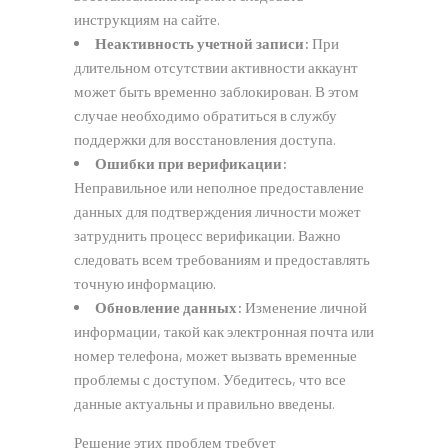
инструкциям на сайте.
Неактивность учетной записи:
При
длительном отсутствии активности аккаунт
может быть временно заблокирован. В этом
случае необходимо обратиться в службу
поддержки для восстановления доступа.
Ошибки при верификации:
Неправильное или неполное предоставление
данных для подтверждения личности может
затруднить процесс верификации. Важно
следовать всем требованиям и предоставлять
точную информацию.
Обновление данных:
Изменение личной
информации, такой как электронная почта или
номер телефона, может вызвать временные
проблемы с доступом. Убедитесь, что все
данные актуальны и правильно введены.
Решение этих проблем требует