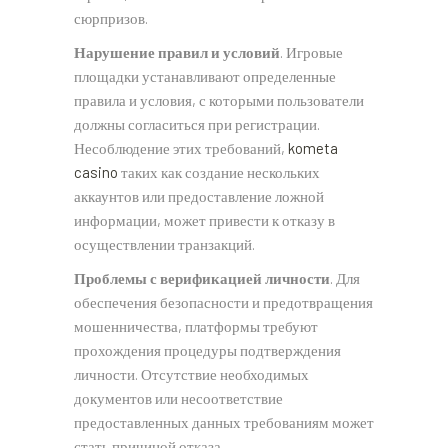
сюрпризов.
Нарушение правил и условий
. Игровые
площадки устанавливают определенные
правила и условия, с которыми пользователи
должны согласиться при регистрации.
Несоблюдение этих требований,
kometa
casino
таких как создание нескольких
аккаунтов или предоставление ложной
информации, может привести к отказу в
осуществлении транзакций.
Проблемы с верификацией личности
. Для
обеспечения безопасности и предотвращения
мошенничества, платформы требуют
прохождения процедуры подтверждения
личности. Отсутствие необходимых
документов или несоответствие
предоставленных данных требованиям может
стать причиной отказа.