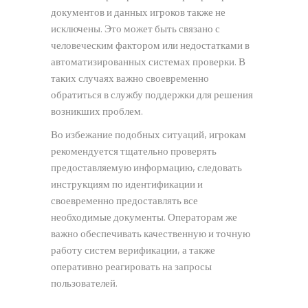
документов и данных игроков также не
исключены. Это может быть связано с
человеческим фактором или недостатками в
автоматизированных системах проверки. В
таких случаях важно своевременно
обратиться в службу поддержки для решения
возникших проблем.
Во избежание подобных ситуаций, игрокам
рекомендуется тщательно проверять
предоставляемую информацию, следовать
инструкциям по идентификации и
своевременно предоставлять все
необходимые документы. Операторам же
важно обеспечивать качественную и точную
работу систем верификации, а также
оперативно реагировать на запросы
пользователей.