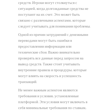
средств. Игроки могут столкнуться с
ситуацией, когда долгожданные средства не
поступают на их счет. Это может быть
связано с различными аспектами, которые
следует учитывать для понимания проблемы.
Одной из причин затруднений с денежными
переводами могут быть ошибки в
предоставлении информации или
технические сбои. Важно внимательно
проверять все данные перед запросом на
вывод средств. Также стоит учитывать
внутренние правила и процедуры, которые
могут влиять на скорость и успешность
транзакций.
Не менее важным аспектом являются
требования и условия, установленные
платформой. Эти условия могут включать в
себя минимальные требования по ставкам,