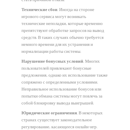
Технические сбои
. Иногда на стороне
игрового сервиса могут возникать
технические неполадки, которые временно
препятствуют обработке запросов на вывод
средств. В таких случаях обычно требуется
немного времени для их устранения и
нормализации работы системы.
Нарушение бонусных условий
. Многих
пользователей привлекают бонусные
предложения, однако их использование также
сопряжено с определенными условиями.
Неправильное использование бонусов или
попытки обмана системы могут повлечь за
собой блокировку вывода выигрышей.
Юридические ограничения
. В некоторых
странах существует законодательное
регулирование, касающееся онлайн-игр.