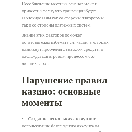
Несоблюдение местных законов может
привести к тому, что транзакции будут
заблокированы как со стороны платформы,
так и со стороны платежных систем.
Знание этих факторов поможет
пользователям избежать ситуаций, в которых
возникнут проблемы с выводом средств, и
наслаждаться игровым процессом без
лишних забот.
Нарушение правил
казино: основные
моменты
Создание нескольких аккаунтов
:
использование более одного аккаунта на