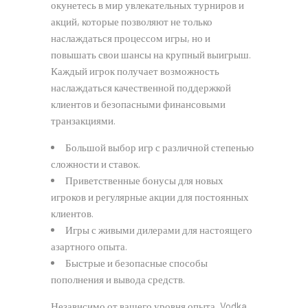
окунетесь в мир увлекательных турниров и
акций, которые позволяют не только
наслаждаться процессом игры, но и
повышать свои шансы на крупный выигрыш.
Каждый игрок получает возможность
наслаждаться качественной поддержкой
клиентов и безопасными финансовыми
транзакциями.
Большой выбор игр с различной степенью
сложности и ставок.
Приветственные бонусы для новых
игроков и регулярные акции для постоянных
клиентов.
Игры с живыми дилерами для настоящего
азартного опыта.
Быстрые и безопасные способы
пополнения и вывода средств.
Независимо от вашего уровня опыта, Vodka