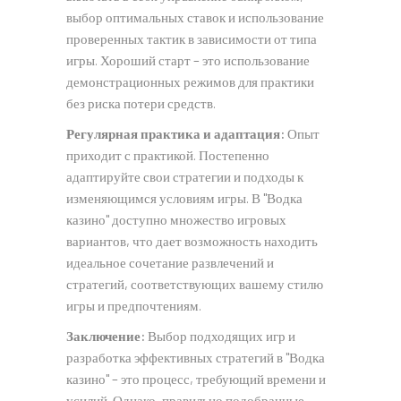
выбор оптимальных ставок и использование
проверенных тактик в зависимости от типа
игры. Хороший старт – это использование
демонстрационных режимов для практики
без риска потери средств.
Регулярная практика и адаптация:
Опыт
приходит с практикой. Постепенно
адаптируйте свои стратегии и подходы к
изменяющимся условиям игры. В "Водка
казино" доступно множество игровых
вариантов, что дает возможность находить
идеальное сочетание развлечений и
стратегий, соответствующих вашему стилю
игры и предпочтениям.
Заключение:
Выбор подходящих игр и
разработка эффективных стратегий в "Водка
казино" – это процесс, требующий времени и
усилий. Однако, правильно подобранные