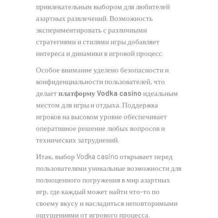
привлекательным выбором для любителей
азартных развлечений. Возможность
экспериментировать с различными
стратегиями и стилями игры добавляет
интереса и динамики в игровой процесс.
Особое внимание уделено безопасности и
конфиденциальности пользователей, что
делает
платформу Vodka casino
идеальным
местом для игры и отдыха. Поддержка
игроков на высоком уровне обеспечивает
оперативное решение любых вопросов и
технических затруднений.
Итак, выбор Vodka casino открывает перед
пользователями уникальные возможности для
полноценного погружения в мир азартных
игр, где каждый может найти что-то по
своему вкусу и насладиться неповторимыми
ощущениями от игрового процесса.