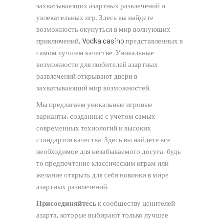
захватывающих азартных развлечений и
увлекательных игр. Здесь вы найдете
возможность окунуться в мир волнующих
приключений,
Vodka casino
представленных в
самом лучшем качестве. Уникальные
возможности для любителей азартных
развлечений открывают двери в
захватывающий мир возможностей.
Мы предлагаем уникальные игровые
варианты, созданные с учетом самых
современных технологий и высоких
стандартов качества. Здесь вы найдете все
необходимое для незабываемого досуга, будь
то предпочтение классическим играм или
желание открыть для себя новинки в мире
азартных развлечений.
Присоединяйтесь
к сообществу ценителей
азарта, которые выбирают только лучшее.