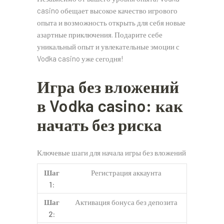
casino обещает высокое качество игрового
опыта и возможность открыть для себя новые
азартные приключения. Подарите себе
уникальный опыт и увлекательные эмоции с
Vodka casino уже сегодня!
Игра без вложений
в Vodka casino: как
начать без риска
Ключевые шаги для начала игры без вложений
Шаг
Регистрация аккаунта
1:
Шаг
Активация бонуса без депозита
2: