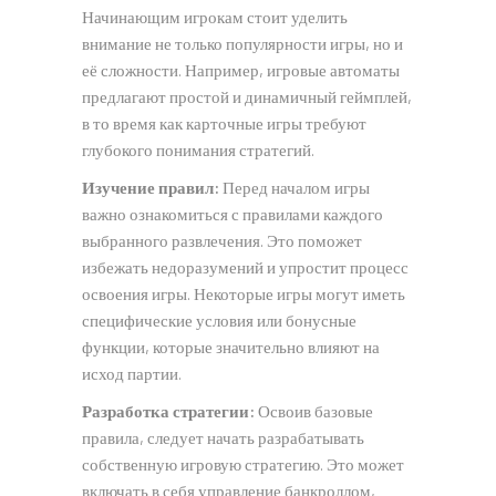
Начинающим игрокам стоит уделить
внимание не только популярности игры, но и
её сложности. Например, игровые автоматы
предлагают простой и динамичный геймплей,
в то время как карточные игры требуют
глубокого понимания стратегий.
Изучение правил:
Перед началом игры
важно ознакомиться с правилами каждого
выбранного развлечения. Это поможет
избежать недоразумений и упростит процесс
освоения игры. Некоторые игры могут иметь
специфические условия или бонусные
функции, которые значительно влияют на
исход партии.
Разработка стратегии:
Освоив базовые
правила, следует начать разрабатывать
собственную игровую стратегию. Это может
включать в себя управление банкроллом,