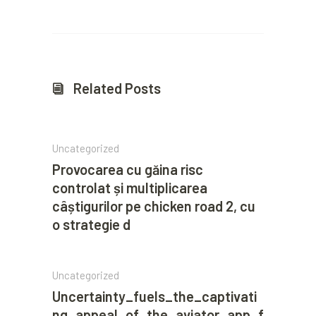
Related Posts
Uncategorized
Provocarea cu găina risc
controlat și multiplicarea
câștigurilor pe chicken road 2, cu
o strategie d
Uncategorized
Uncertainty_fuels_the_captivati
ng_appeal_of_the_aviator_app_f