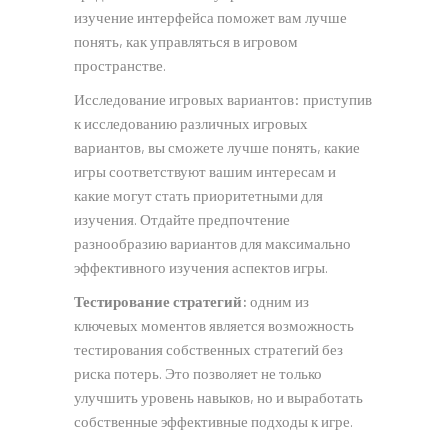
изучение интерфейса поможет вам лучше
понять, как управляться в игровом
пространстве.
Исследование игровых вариантов: приступив
к исследованию различных игровых
вариантов, вы сможете лучше понять, какие
игры соответствуют вашим интересам и
какие могут стать приоритетными для
изучения. Отдайте предпочтение
разнообразию вариантов для максимально
эффективного изучения аспектов игры.
Тестирование стратегий:
одним из
ключевых моментов является возможность
тестирования собственных стратегий без
риска потерь. Это позволяет не только
улучшить уровень навыков, но и выработать
собственные эффективные подходы к игре.