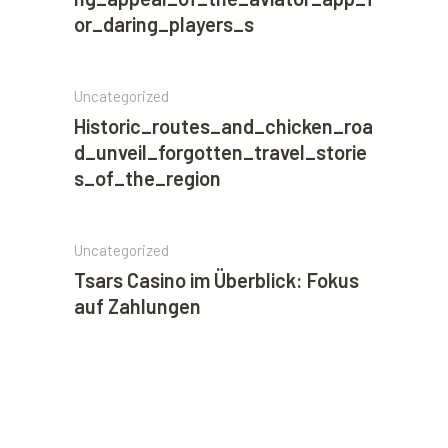
or_daring_players_s
Uncategorized
Historic_routes_and_chicken_roa
d_unveil_forgotten_travel_storie
s_of_the_region
Uncategorized
Tsars Casino im Überblick: Fokus
auf Zahlungen