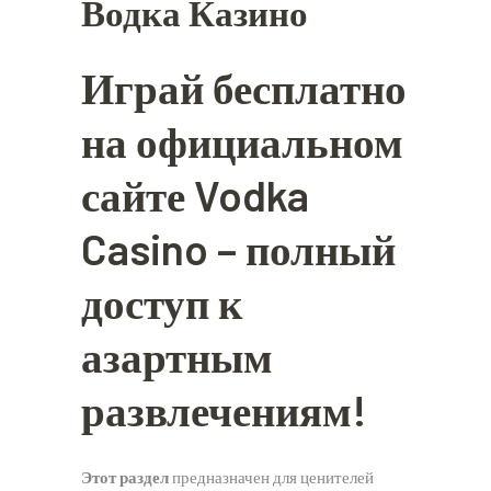
Водка Казино
Играй бесплатно
на официальном
сайте Vodka
Casino – полный
доступ к
азартным
развлечениям!
Этот раздел
предназначен для ценителей