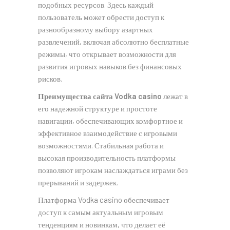
подобных ресурсов. Здесь каждый
пользователь может обрести доступ к
разнообразному выбору азартных
развлечений, включая абсолютно бесплатные
режимы, что открывает возможности для
развития игровых навыков без финансовых
рисков.
Преимущества сайта Vodka casino
лежат в
его надежной структуре и простоте
навигации, обеспечивающих комфортное и
эффективное взаимодействие с игровыми
возможностями. Стабильная работа и
высокая производительность платформы
позволяют игрокам наслаждаться играми без
прерываний и задержек.
Платформа Vodka casino обеспечивает
доступ к самым актуальным игровым
тенденциям и новинкам, что делает её