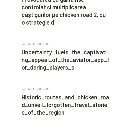
controlat și multiplicarea
câștigurilor pe chicken road 2, cu
o strategie d
Uncategorized
Uncertainty_fuels_the_captivati
ng_appeal_of_the_aviator_app_f
or_daring_players_s
Uncategorized
Historic_routes_and_chicken_roa
d_unveil_forgotten_travel_storie
s_of_the_region