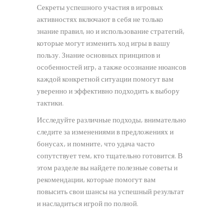
Секреты успешного участия в игровых
активностях включают в себя не только
знание правил, но и использование стратегий,
которые могут изменить ход игры в вашу
пользу. Знание основных принципов и
особенностей игр, а также осознание нюансов
каждой конкретной ситуации помогут вам
уверенно и эффективно подходить к выбору
тактики.
Исследуйте различные подходы, внимательно
следите за изменениями в предложениях и
бонусах, и помните, что удача часто
сопутствует тем, кто тщательно готовится. В
этом разделе вы найдете полезные советы и
рекомендации, которые помогут вам
повысить свои шансы на успешный результат
и насладиться игрой по полной.