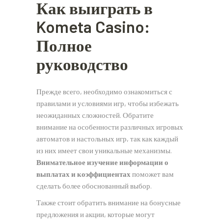
Как выиграть в
Kometa Casino:
Полное
руководство
Прежде всего, необходимо ознакомиться с
правилами и условиями игр, чтобы избежать
неожиданных сложностей. Обратите
внимание на особенности различных игровых
автоматов и настольных игр, так как каждый
из них имеет свои уникальные механизмы.
Внимательное изучение информации о
выплатах и коэффициентах
поможет вам
сделать более обоснованный выбор.
Также стоит обратить внимание на бонусные
предложения и акции, которые могут